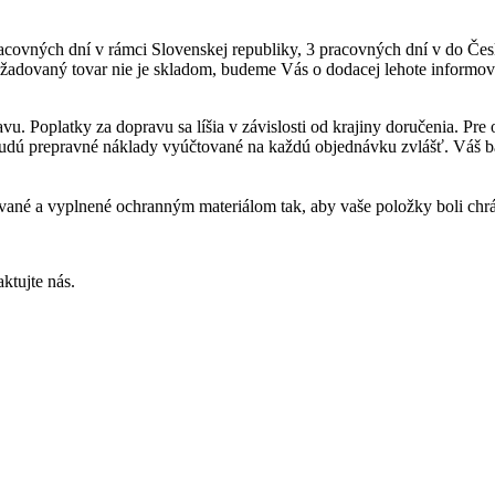
acovných dní v rámci Slovenskej republiky, 3 pracovných dní v do Čes
adovaný tovar nie je skladom, budeme Vás o dodacej lehote informova
avu. Poplatky za dopravu sa líšia v závislosti od krajiny doručenia. 
budú prepravné náklady vyúčtované na každú objednávku zvlášť. Váš ba
vané a vyplnené ochranným materiálom tak, aby vaše položky boli chrá
ktujte nás.