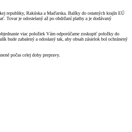
kej republiky, Rakúska a Maďarska. Balíky do ostatných krajín EÚ
ť. Tovar je odosielaný až po obdržaní platby a je dodávaný
Pre objednanie viac položiek Vám odporúčame zoskupiť položky do
lík bude zabalený a odoslaný tak, aby obsah zásielok bol ochránený
nené počas celej doby prepravy.