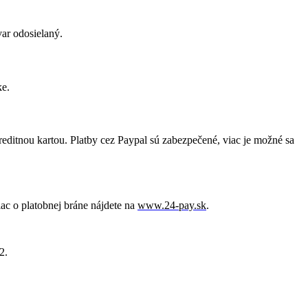
var odosielaný.
ke.
reditnou kartou. Platby cez Paypal sú zabezpečené, viac je možné sa
ac o platobnej bráne nájdete na
www.24-pay.sk
.
2.