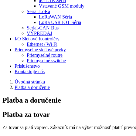
4G LTE Séria
Vstavané GSM moduly
Serial-LoRa
LoRaWAN Séria
LoRa USR IOT Séria
Serial-CAN Bus
VÝPREDAJ
I/O Sieťové Kontroléry
Ethernet / Wi-Fi
Priemyselné sieťové prvky
Priemyselné routre
Priemyselné switche
Príslušenstvo
Kontaktujte nás
Úvodná stránka
Platba a doručenie
Platba a doručenie
Platba za tovar
Za tovar sa platí vopred. Zákazník má na výber možnosť platiť prev