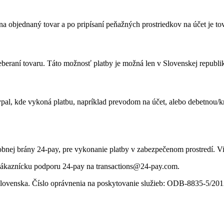
a objednaný tovar a po pripísaní peňažných prostriedkov na účet je to
reberaní tovaru. Táto možnosť platby je možná len v Slovenskej republi
ypal, kde vykoná platbu, napríklad prevodom na účet, alebo debetnou/k
tobnej brány 24-pay, pre vykonanie platby v zabezpečenom prostredí. Vi
 zákaznícku podporu 24-pay na transactions@24-pay.com.
lovenska. Číslo oprávnenia na poskytovanie služieb: ODB-8835-5/201