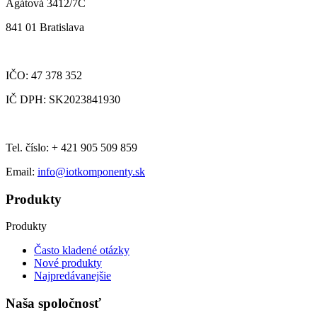
Agátová 3412/7C
841 01 Bratislava
IČO: 47 378 352
IČ DPH: SK2023841930
Tel. číslo: + 421 905 509 859
Email:
info@iotkomponenty.sk
Produkty
Produkty
Často kladené otázky
Nové produkty
Najpredávanejšie
Naša spoločnosť